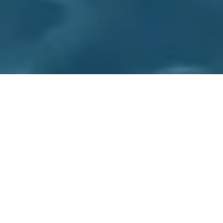
Check in
Check out
Adults